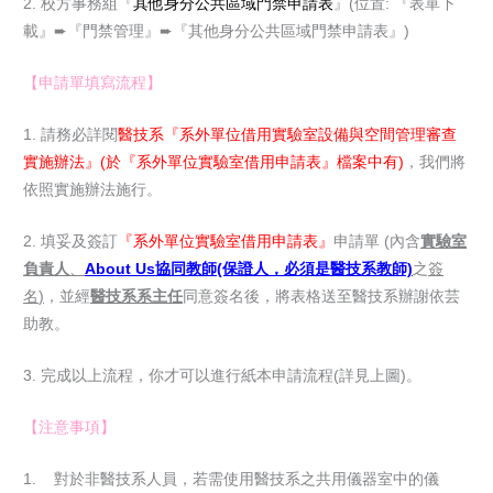
2. 校方事務組『
其他身分公共區域門禁申請表
』(位置: 『表單下
載』➨『門禁管理』➨『其他身分公共區域門禁申請表』)
【申請單填寫流程】
1. 請務必詳閱
醫技系『系外單位借用實驗室設備與空間管理審查
實施辦法』(於『系外單位實驗室借用申請表』檔案中有)
，我們將
依照實施辦法施行。
2. 填妥及簽訂
『系外單位實驗室借用申請表』
申請單 (內含
實驗室
負責人
、
About Us
協同教師(保證人，必須是醫技系教師)
之
簽
名
)
，並經
醫技系系主任
同意簽名後，將表格送至醫技系辦謝依芸
助教。
3. 完成以上流程，你才可以進行紙本申請流程(詳見上圖)。
【注意事項】
1. 對於非醫技系人員，若需使用醫技系之共用儀器室中的儀