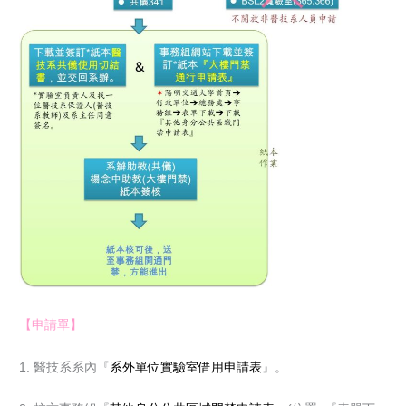
【申請單】
1. 醫技系系內『
系外單位實驗室借用申請表
』。