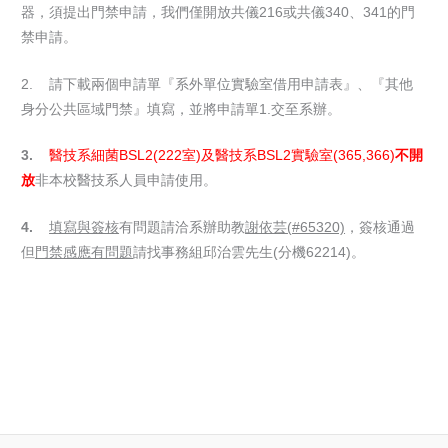
器，須提出門禁申請，我們僅開放共儀216或共儀340、341的門
禁申請。
2. 請下載兩個申請單『系外單位實驗室借用申請表』、『其他
身分公共區域門禁』填寫，並將申請單1.交至系辦。
3.
醫技系細菌
BSL2(222
室
)
及醫技系
BSL2
實驗室
(365,366)
不開
放
非本校醫技系人員申請使用。
4.
填寫與簽核
有問題請洽系辦助教
謝依芸
(#65320)
，簽核通過
但
門禁感應有問題
請找事務組邱治雲先生(分機62214)。