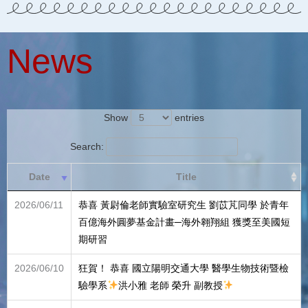
News
Show
entries
Search:
Date
Title
2026/06/11
恭喜 黃尉倫老師實驗室研究生 劉苡芃同學 於青年
百億海外圓夢基金計畫─海外翱翔組 獲獎至美國短
期研習
2026/06/10
狂賀！ 恭喜 國立陽明交通大學 醫學生物技術暨檢
驗學系
洪小雅 老師 榮升 副教授