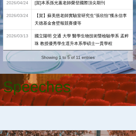
2026/04/24
[賀]本系孫光蕙老師榮登國際頂尖期刊
2026/03/24
【賀】蘇美慈老師實驗室研究生”張欣怡”獲永信李
天德基金會壁報競賽優等
2026/03/13
國立陽明 交通 大學 醫學生物技術暨檢驗學系 孟粹
珠 教授優秀學生逕升本系學碩士一貫學程
Showing 1 to 5 of 11 entries
Speeches