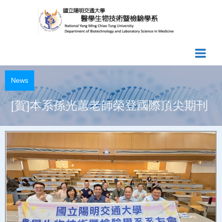
Skip
to
content
News
[賀]本系孫光蕙老師榮登國際頂尖期刊
【賀】蘇美慈老師實驗室研究生”張欣
怡”獲永信李天德基金會壁報競賽優等