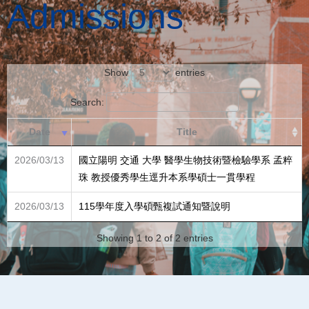
Admissions
Show
entries
Search:
Date
Title
2026/03/13
國立陽明 交通 大學 醫學生物技術暨檢驗學系 孟粹
珠 教授優秀學生逕升本系學碩士一貫學程
2026/03/13
115學年度入學碩甄複試通知暨說明
Showing 1 to 2 of 2 entries