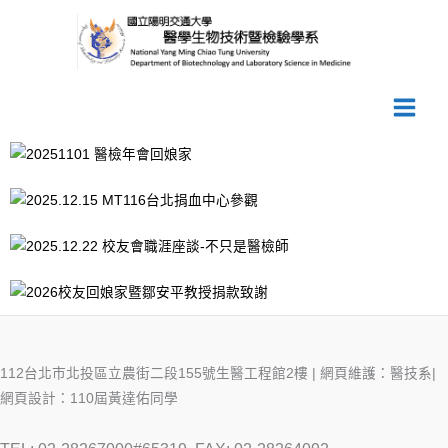
跳
至
主
要
內
容
112台北市北投區立農街二段155號生醫工程館2樓 | 網頁維護：醫技系|
網頁設計：110屆黃達佑同學