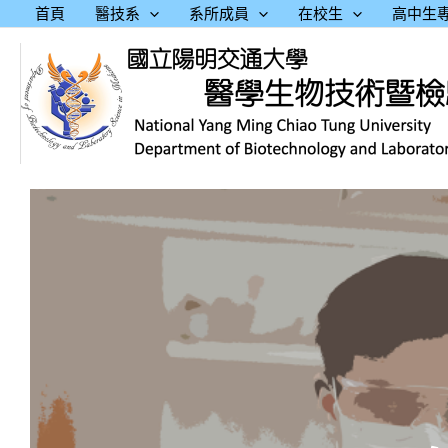
跳
首頁
醫技系
系所成員
在校生
高中生
至
主
要
內
容