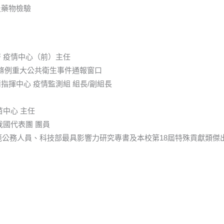
及藥物檢驗
 疫情中心（前）主任
條例重大公共衛生事件通報窗口
指揮中心 疫情監測組 組長/副組長
苗中心 主任
 我國代表團 團員
模範公務人員、科技部最具影響力研究專書及本校第18屆特殊貢獻類傑