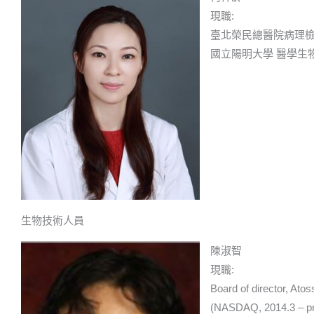
現職:
臺北榮民總醫院病理檢
國立陽明大學 醫學生
生物技術人員
陳淑智
現職:
Board of director, Atos
(NASDAQ, 2014.3 – pr