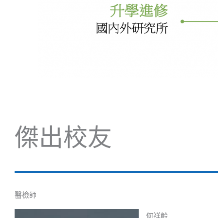
傑出校友
醫檢師
何祥齡