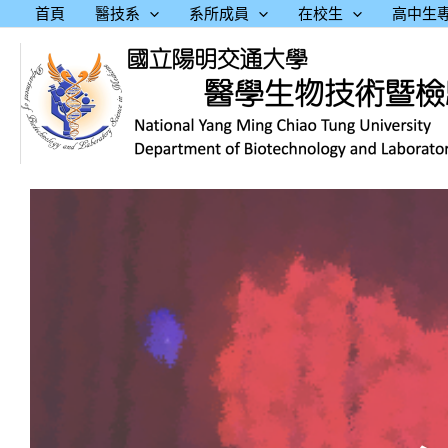
跳
首頁
醫技系
系所成員
在校生
高中生
至
主
要
內
容