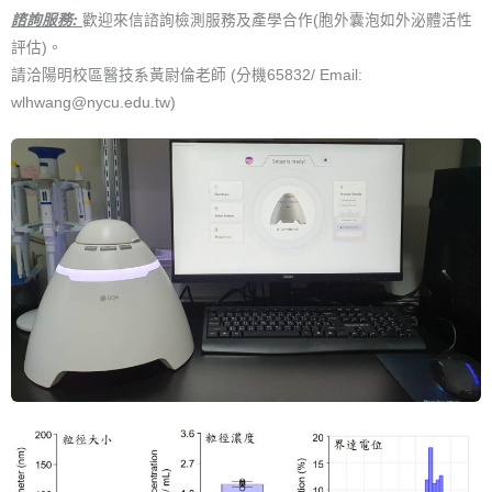
諮詢服務:
歡迎來信諮詢檢測服務及產學合作(胞外囊泡如外泌體活性
評估)。
請洽陽明校區醫技系黃尉倫老師 (分機65832/ Email:
wlhwang@nycu.edu.tw)