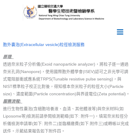
跳
至
主
要
內
容
胞外囊泡(Extracellular vesicle)粒徑檢測服務
原理
:
透過奈米粒子分析儀(Exoid nanoparticle analyzer)，將粒子逐一通過
奈米孔洞(Nanopore)，使用國際胞外體學會(ISEV)認可之非光學可調
式電阻脈衝感應系統TRPS(Tunable resistive pulse sensing)，與
NIST標準粒子校正比對後，得知樣本奈米粒子的粒徑大小(Particle
size)、濃度範圍(Particle concentration)與界達電位(Zeta potential)。
服務流程:
進行生物性囊泡(含細胞培養液、血清、其他體液等)與奈米材料(如
Liposome等)檢測前請參閱檢測範疇(如下: 附件一)，填寫奈米粒徑分
析儀檢測申請單(如下: 附件二)並臨櫃繳費(如下:附件三)或轉帳以完成
送件。示範結果報告如下附件四。