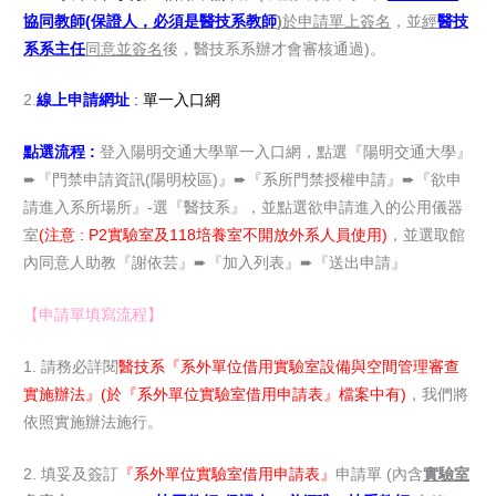
協同教師(保證人，必須是醫技系教師
)
於申請單上簽名
，並
經
醫技
系系主任
同意並簽名
後，醫技系系辦才會審核通過)。
2.
線上申請網址
:
單一入口網
點選流程 :
登入陽明交通大學單一入口網，點選『陽明交通大學』
➨『門禁申請資訊(陽明校區)』➨『系所門禁授權申請』➨『欲申
請進入系所場所』-選『醫技系』，並點選欲申請進入的公用儀器
室
(注意 : P2實驗室及118培養室不開放外系人員使用)
，並選取館
內同意人助教『謝依芸』➨『加入列表』➨『送出申請』
【申請單填寫流程】
1. 請務必詳閱
醫技系『系外單位借用實驗室設備與空間管理審查
實施辦法』(於『系外單位實驗室借用申請表』檔案中有)
，我們將
依照實施辦法施行。
2. 填妥及簽訂
『系外單位實驗室借用申請表』
申請單 (內含
實驗室