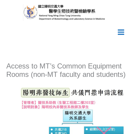
Skip
to
content
Access to MT’s Common Equipment
Rooms (non-MT faculty and students)