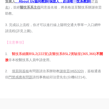
負責人
、
About Us
協同教師(保證人，必須唯一技系教師)
之
簽
名
)
，並經
醫技系系主任
同意簽名後，將表格送至醫技系辦謝依芸
助教。
3. 完成以上流程，你才可以進行線上陽明交通大學單一入口網申
請流程(詳見上圖)。
【注意事項】
1.
醫技系細菌
BSL2(222
室
)
及醫技系
BSL2
實驗室
(365,366)
不開
放
非本校醫技系人員申請使用。
2.
填寫與簽核
有問題請洽系辦助教
謝依芸
(#65320)
，簽核通過
但
門禁感應有問題
請找事務組邱治雲先生(分機62214)。