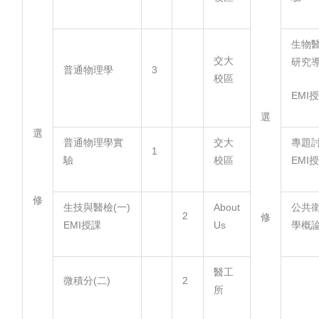
生物
交大
研究
普通物理學
3
校區
EMI
選
選
普通物理學實
交大
專題
1
驗
校區
EMI
修
生技與醫檢(一)
About
公共
2
修
EMI授課
Us
學概
醫工
微積分(二)
2
所