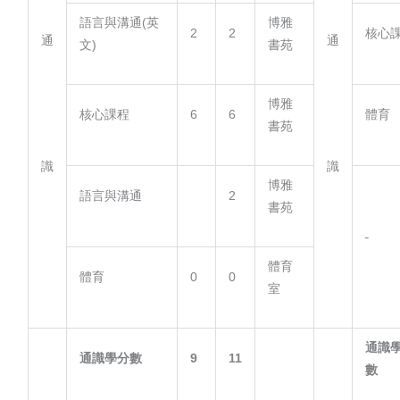
語言與溝通(英
博雅
2
2
核心
通
通
文)
書苑
博雅
核心課程
6
6
體育
書苑
識
識
博雅
語言與溝通
2
書苑
體育
體育
0
0
室
通識
通識學分數
9
11
數