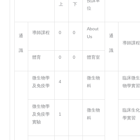
授課單
上
下
位
About
導師課程
0
0
通
通
Us
導師課
識
識
體育
0
0
體育室
微生物學
微生物
臨床微
4
及免疫學
科
物學實
微生物學
微生物
臨床生
及免疫學
1
科
學實習
實驗