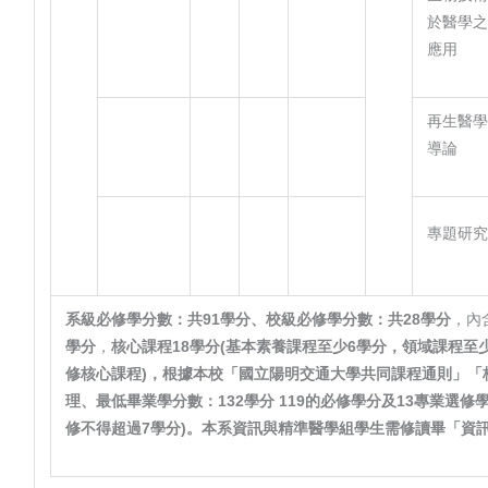
於醫學
應用
再生醫
導論
專題研
系級必修學分數：共
91
學分、校級必修學分數：共
28
學分
，內
學分
，
核心課程
18
學分
(
基本素養課程至少
6
學分，領域課程至
修核心課程
)
，根據本校「國立陽明交通大學共同課程通則」「
理、最低畢業學分數：
132
學分
119
的必修學分及
13
專業選修
修不得超過
7
學分
)
。本系資訊與精準醫學組學生需修讀畢「資