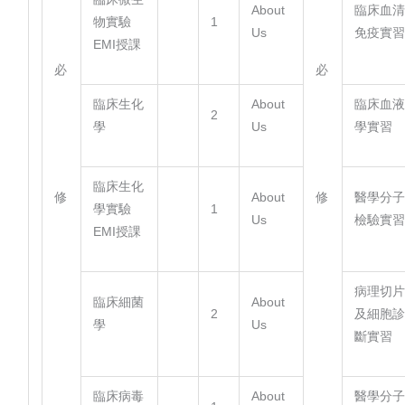
About
臨床血
物實驗
1
Us
免疫實
EMI授課
必
必
臨床生化
About
臨床血
2
學
Us
學實習
臨床生化
修
修
About
醫學分
學實驗
1
Us
檢驗實
EMI授課
病理切
臨床細菌
About
2
及細胞
學
Us
斷實習
臨床病毒
About
醫學分