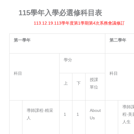
115
學年入學必選修科目表
113.12.19.113學年度第1學期第4次系務會議修訂
第一學年
第二學年
學分
科目
科目
授課
上
下
單位
導師
導師課程-精采
About
1
1
程-美
人
Us
人生