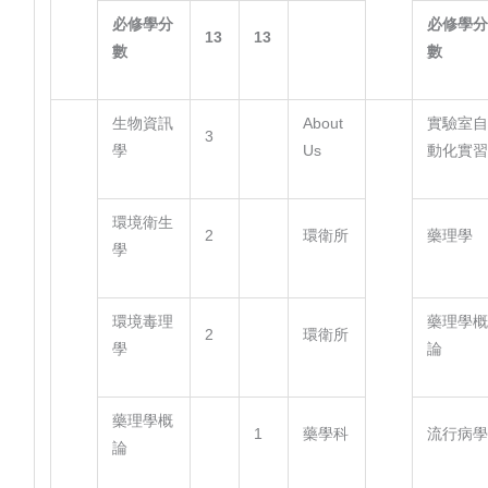
必修學分
必修學
13
13
數
數
生物資訊
About
實驗室
3
學
Us
動化實
環境衛生
2
環衛所
藥理學
學
環境毒理
藥理學
2
環衛所
學
論
藥理學概
1
藥學科
流行病
論