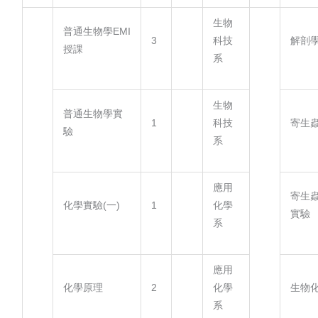
生物
普通生物學EMI
3
科技
解剖
授課
系
生物
普通生物學實
1
科技
寄生
驗
系
應用
寄生
化學實驗(一)
1
化學
實驗
系
應用
化學原理
2
化學
生物
系