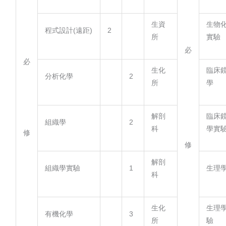
生資
生物
程式設計(遠距)
2
所
實驗
必
必
生化
臨床
分析化學
2
所
學
解剖
臨床
組織學
2
科
學實
修
修
解剖
組織學實驗
1
生理
科
生化
生理
有機化學
3
所
驗