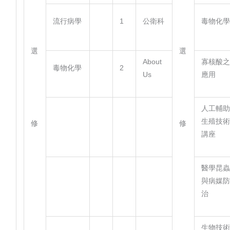
流行病學
1
公衛科
毒物化
選
選
About
寡核酸
毒物化學
2
Us
應用
人工輔
生殖技
修
修
講座
醫學昆
與病媒
治
生物技