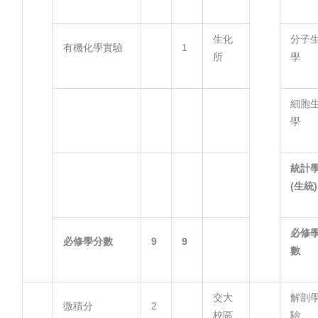
生化
分子
有機化學實驗
1
所
學
細胞
學
統計
(
生統
)
必修
必修學分數
9
9
數
交大
解剖
微積分
2
校區
驗