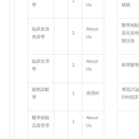
1
學
Us
檢驗
醫學檢
臨床血清
About
2
及生技
免疫學
Us
關法規
臨床生理
About
2
精準醫
學
Us
細胞診斷
專題討
1
病理科
學
EMI授課
醫學檢驗
About
1
品質管理
Us