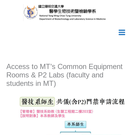
Skip
to
content
Access to MT’s Common Equipment
Rooms & P2 Labs (faculty and
students in MT)