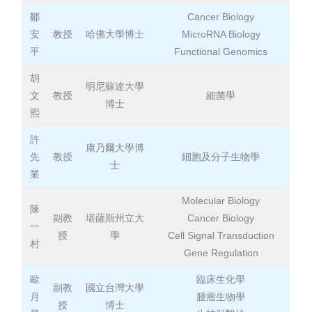
鄒
Cancer Biology
安
教授
哈佛大學博士
MicroRNA Biology
平
Functional Genomics
胡
明尼蘇達大學
文
教授
細菌學
博士
熙
許
康乃爾大學博
先
教授
細胞及分子生物學
士
業
Molecular Biology
陳
副教
堪薩斯州立大
Cancer Biology
一
授
學
Cell Signal Transduction
村
Gene Regulation
歐
臨床生化學
副教
國立台灣大學
月
腫瘤生物學
授
博士