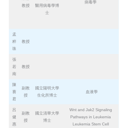
病毒學
教授
醫用病毒學博
士
孟
粹
教授
珠
張
若
教授
南
陳
副教
國立陽明大學
賽
血液學
授
生化所博士
君
呂
Wnt and Jak2 Signaling
副教
國立清華大學
健
Pathways in Leukemia
授
博士
惠
Leukemia Stem Cell