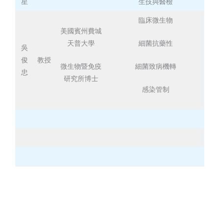
星
生技與醫檢
臨床微生物
美國賓州費城
細菌抗藥性
天普大學
吳
俊
教授
細菌致病機轉
微生物暨免疫
忠
研究所博士
感染管制