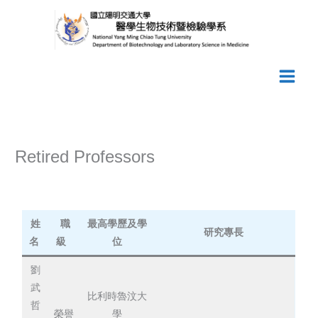
Skip
to
content
Retired Professors
姓
職
最高學歷及學
研究專長
名
級
位
劉
武
比利時魯汶大
哲
榮譽
學