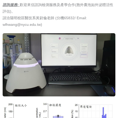
諮詢服務:
歡迎來信諮詢檢測服務及產學合作(胞外囊泡如外泌體活性
評估)。
請洽陽明校區醫技系黃尉倫老師 (分機65832/ Email:
wlhwang@nycu.edu.tw)