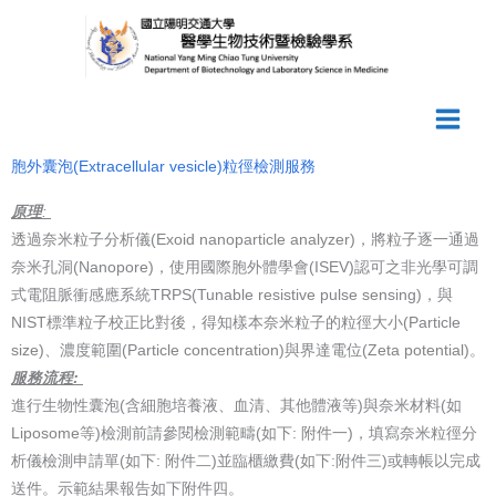
Skip
to
content
胞外囊泡(Extracellular vesicle)粒徑檢測服務
原理
:
透過奈米粒子分析儀(Exoid nanoparticle analyzer)，將粒子逐一通過
奈米孔洞(Nanopore)，使用國際胞外體學會(ISEV)認可之非光學可調
式電阻脈衝感應系統TRPS(Tunable resistive pulse sensing)，與
NIST標準粒子校正比對後，得知樣本奈米粒子的粒徑大小(Particle
size)、濃度範圍(Particle concentration)與界達電位(Zeta potential)。
服務流程:
進行生物性囊泡(含細胞培養液、血清、其他體液等)與奈米材料(如
Liposome等)檢測前請參閱檢測範疇(如下: 附件一)，填寫奈米粒徑分
析儀檢測申請單(如下: 附件二)並臨櫃繳費(如下:附件三)或轉帳以完成
送件。示範結果報告如下附件四。