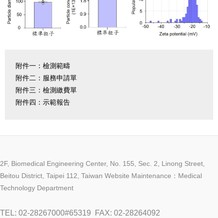
附件一：檢測範疇
附件二：服務申請單
附件三：檢測繳費單
附件四：示範報告
2F, Biomedical Engineering Center, No. 155, Sec. 2, Linong Street,
Beitou District, Taipei 112, Taiwan Website Maintenance：Medical
Technology Department
TEL: 02-28267000#65319
FAX: 02-28264092