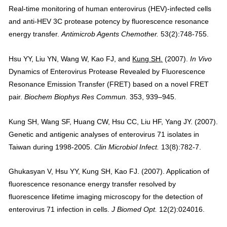
Real-time monitoring of human enterovirus (HEV)-infected cells
and anti-HEV 3C protease potency by fluorescence resonance
energy transfer.
Antimicrob Agents Chemother.
53(2):748-755.
Hsu YY, Liu YN, Wang W, Kao FJ, and
Kung SH
.
(2007).
In Vivo
Dynamics of Enterovirus Protease Revealed by Fluorescence
Resonance Emission Transfer (FRET) based on a novel FRET
pair.
Biochem Biophys Res Commun.
353, 939–945.
Kung SH, Wang SF, Huang CW, Hsu CC, Liu HF, Yang JY.
(2007).
Genetic and antigenic analyses of enterovirus 71 isolates in
Taiwan during 1998-2005.
Clin Microbiol Infect.
13(8):782-7.
Ghukasyan V, Hsu YY, Kung SH, Kao FJ.
(2007). Application of
fluorescence resonance energy transfer resolved by
fluorescence lifetime imaging microscopy for the detection of
enterovirus 71 infection in cells.
J Biomed Opt.
12(2):024016.