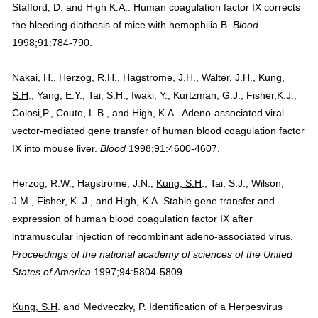
Stafford, D. and High K.A.. Human coagulation factor IX corrects
the bleeding diathesis of mice with hemophilia B.
Blood
1998;91:784-790.
Nakai, H., Herzog, R.H., Hagstrome, J.H., Walter, J.H.,
Kung,
S.H
., Yang, E.Y., Tai, S.H., Iwaki, Y., Kurtzman, G.J., Fisher,K.J.,
Colosi,P., Couto, L.B., and High, K.A.. Adeno-associated viral
vector-mediated gene transfer of human blood coagulation factor
IX into mouse liver.
Blood
1998;91:4600-4607.
Herzog, R.W., Hagstrome, J.N.,
Kung, S.H
., Tai, S.J., Wilson,
J.M., Fisher, K. J., and High, K.A. Stable gene transfer and
expression of human blood coagulation factor IX after
intramuscular injection of recombinant adeno-associated virus.
Proceedings of the national academy of sciences of the United
States of America
1997;94:5804-5809.
Kung, S.H
. and Medveczky, P. Identification of a Herpesvirus