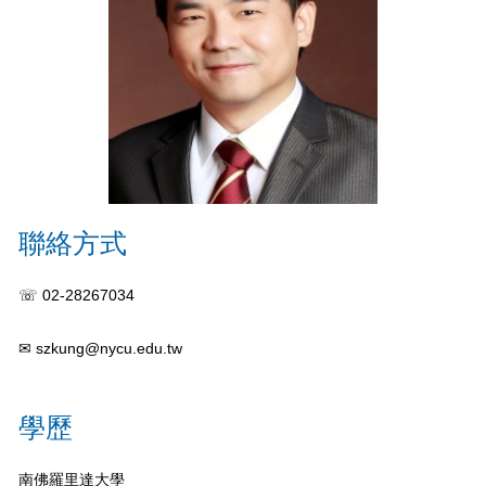
聯絡方式
☏ 02-28267034
✉
szkung@nycu.edu.tw
學歷
南佛羅里達大學