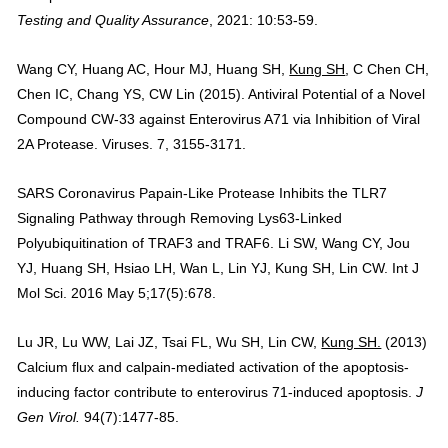
Testing and Quality Assurance
, 2021: 10:53-59.
Wang CY, Huang AC, Hour MJ, Huang SH,
Kung SH
, C Chen CH,
Chen IC, Chang YS, CW Lin (2015). Antiviral Potential of a Novel
Compound CW-33 against Enterovirus A71 via Inhibition of Viral
2A Protease. Viruses. 7, 3155-3171.
SARS Coronavirus Papain-Like Protease Inhibits the TLR7
Signaling Pathway through Removing Lys63-Linked
Polyubiquitination of TRAF3 and TRAF6.
Li SW, Wang CY, Jou
YJ, Huang SH, Hsiao LH, Wan L, Lin YJ, Kung SH, Lin CW. Int J
Mol Sci. 2016 May 5;17(5):678.
Lu JR, Lu WW, Lai JZ, Tsai FL, Wu SH, Lin CW,
Kung SH.
(2013)
Calcium flux and calpain-mediated activation of the apoptosis-
inducing factor contribute to enterovirus 71-induced apoptosis.
J
Gen Virol
.
94(7):1477-85.