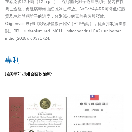
在感染後12小時（12 h p.i.），粒線體鈣離子過量累積引發內在性
凋亡途徑，促進病毒經由細胞凋亡釋放。AnCoA4與RR可降低細胞
質及粒線體鈣離子的濃度，分別減少病毒的複製與釋放。
Oligomycin則作用於粒線體複合體V（ATP合酶），從而抑制病毒複
製。RR = ruthenium red. MCU = mitochondrial Ca2+ uniporter.
mBio (2025): e0371724.
專利
腸病毒
71
型組合藥物治療
: