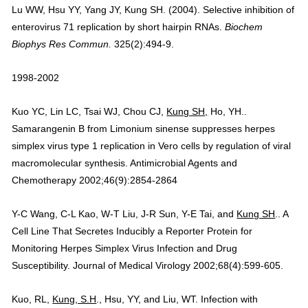
Lu WW, Hsu YY, Yang JY, Kung SH.
(2004). Selective inhibition of
enterovirus 71 replication by short hairpin RNAs.
Biochem
Biophys Res Commun.
325(2):494-9.
1998-2002
Kuo YC, Lin LC, Tsai WJ, Chou CJ,
Kung SH,
Ho, YH..
Samarangenin B from Limonium sinense suppresses herpes
simplex virus type 1 replication in Vero cells by regulation of viral
macromolecular synthesis. Antimicrobial Agents and
Chemotherapy 2002;46(9):2854-2864
Y-C Wang, C-L Kao, W-T Liu, J-R Sun, Y-E Tai, and
Kung SH
.. A
Cell Line That Secretes Inducibly a Reporter Protein for
Monitoring Herpes Simplex Virus Infection and Drug
Susceptibility. Journal of Medical Virology 2002;68(4):599-605.
Kuo, RL,
Kung, S.H
., Hsu, YY, and Liu, WT. Infection with