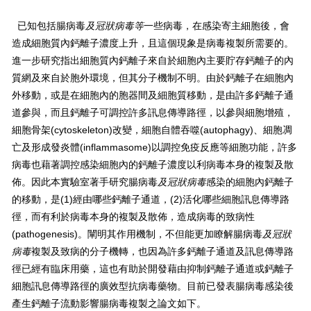
已知包括腸病毒
及冠狀病毒等
一些病毒，在感染寄主細胞後，會
造成細胞質內鈣離子濃度上升，且這個現象是病毒複製所需要的。
進一步研究指出細胞質內鈣離子來自於細胞內主要貯存鈣離子的內
質網及來自於胞外環境，但其分子機制不明。由於鈣離子在細胞內
外移動，或是在細胞內的胞器間及細胞質移動，是由許多鈣離子通
道參與，而且鈣離子可調控許多訊息傳導路徑，以參與細胞增殖，
細胞骨架(cytoskeleton)改變，細胞自體吞噬(autophagy)、細胞凋
亡及形成發炎體(inflammasome)以調控免疫反應等細胞功能，許多
病毒也藉著調控感染細胞內的鈣離子濃度以利病毒本身的複製及散
佈。因此本實驗室著手研究腸病毒
及冠狀病毒
感染的細胞內鈣離子
的移動，是(1)經由哪些鈣離子通道，(2)活化哪些細胞訊息傳導路
徑，而有利於病毒本身的複製及散佈，造成病毒的致病性
(pathogenesis)。闡明其作用機制，不但能更加瞭解腸病毒
及冠狀
病毒
複製及致病的分子機轉，也因為許多鈣離子通道及訊息傳導路
徑已經有臨床用藥，這也有助於開發藉由抑制鈣離子通道或鈣離子
細胞訊息傳導路徑的廣效型抗病毒藥物。目前已發表腸病毒感染後
產生鈣離子流動影響腸病毒複製之論文如下。