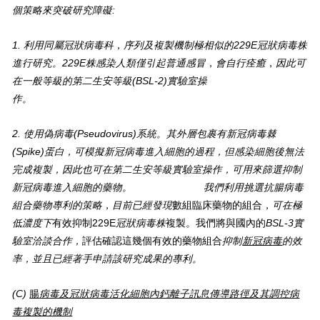
個策略來突破研究障礙:
1. 利用同屬冠狀病毒科
，
序列及複製機制極相似的229E冠狀病毒株
進行研究
。
229E
株感染人類僅引起普通感冒
，
會自行痊癒
，
因此可
在一般等級的第二生安等級(
BSL-2)
實驗室操
作
。
2.
使用偽病毒(Pseudovirus)系統
。
其外層包裹有新冠病毒棘
(Spike)
蛋白，可模擬新冠病毒進入細胞的過程，但感染細胞後無法
完成複製，因此也可在第二生安等級實驗室操作，可用來篩選抑制
新冠病毒進入細胞的藥物。
我們利用挑選抗腸病毒
組合藥物專利的策略
，
目前已經發現
數組臨床藥物的組合，
可在極
低濃度下
有效抑制229E
冠狀病毒株
複製。我們將與國內的
BSL-3
實
驗室洽談合作
，
評估確認這幾個有效的藥物組合
抑制
新冠病毒
的效
率
，
並且已經著手申請該研究成果的專利
。
(C)
腸
病毒及冠狀病毒活化細胞內鈣離子訊息傳導路徑及其調控病
毒複製的機制