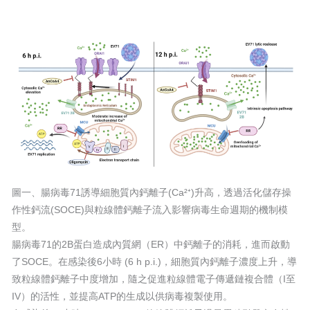
圖一、腸病毒71誘導細胞質內鈣離子(Ca²⁺)升高，透過活化儲存操
作性鈣流(SOCE)與粒線體鈣離子流入影響病毒生命週期的機制模
型。
腸病毒71的2B蛋白造成內質網（ER）中鈣離子的消耗，進而啟動
了SOCE。在感染後6小時 (6 h p.i.)，細胞質內鈣離子濃度上升，導
致粒線體鈣離子中度增加，隨之促進粒線體電子傳遞鏈複合體（I至
IV）的活性，並提高ATP的生成以供病毒複製使用。