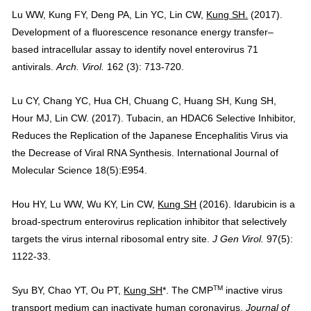
Lu WW, Kung FY, Deng PA, Lin YC, Lin CW,
Kung SH.
(2017).
Development of a fluorescence resonance energy transfer–
based intracellular assay to identify novel enterovirus 71
antivirals.
Arch. Virol.
162 (3): 713-720.
Lu CY, Chang YC, Hua CH, Chuang C, Huang SH, Kung SH,
Hour MJ, Lin CW. (2017). Tubacin, an HDAC6 Selective Inhibitor,
Reduces the Replication of the Japanese Encephalitis Virus via
the Decrease of Viral RNA Synthesis. International Journal of
Molecular Science 18(5):E954.
Hou HY, Lu WW, Wu KY, Lin CW,
Kung SH
(2016). Idarubicin is a
broad-spectrum enterovirus replication inhibitor that selectively
targets the virus internal ribosomal entry site.
J Gen Virol
.
97(5):
1122-33.
TM
Syu BY, Chao YT, Ou PT,
Kung SH
*. The CMP
inactive virus
transport medium can inactivate human coronavirus.
Journal of