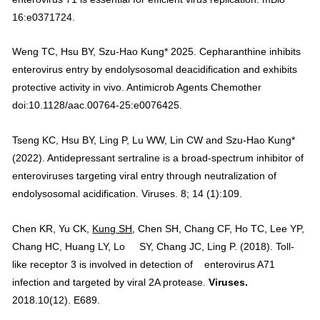
16:e0371724.
Weng TC, Hsu BY, Szu-Hao Kung* 2025. Cepharanthine inhibits
enterovirus entry by endolysosomal deacidification and exhibits
protective activity in vivo. Antimicrob Agents Chemother
doi:10.1128/aac.00764-25:e0076425.
Tseng KC, Hsu BY, Ling P, Lu WW, Lin CW and Szu-Hao Kung*
(2022). Antidepressant sertraline is a broad-spectrum inhibitor of
enteroviruses targeting viral entry through neutralization of
endolysosomal acidification. Viruses. 8; 14 (1):109.
Chen KR, Yu CK,
Kung SH
, Chen SH, Chang CF, Ho TC, Lee YP,
Chang HC, Huang LY, Lo SY, Chang JC, Ling P. (2018). Toll-
like receptor 3 is involved in detection of enterovirus A71
infection and targeted by viral 2A protease.
Viruses
.
2018.10(12). E689.