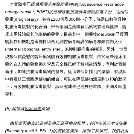
本實驗室已經
應用螢光共振能量轉移(fluorescence resonance
energy transfer; FRET
)
的原理
發展
抗腸病毒藥物篩選平台
，從兩個
藥庫(drug library)，各有1280個及800個小分子，篩選出數個具抑
制腸病毒複製的化合物，部分藥物是美國食品藥物管理局批准，臨
床上用於治療其他疾病的藥物，目前其中一個藥物idarubicin已經闡
明其作用機制是選擇性結合到調控病毒轉譯的病毒核醣體內入位
(internal ribosomal entry site)，以抑制腸病毒的轉譯。另外，也發
現數個抗憂鬱的臨床藥物能有效抑制腸病毒複製。由於這些臨床用
藥的在人體的藥物動力學及安全性已經了解相當清楚，有利於舊藥
新用，加速抗腸病毒藥物的發展。從這幾個新找到的藥物，發現其
中有幾組三個臨床藥物的組合，可以在降低藥物濃度到1/10的狀況
下，有效抑制腸病毒複製。該研究成果已經獲得本國、美國及歐盟
專利。
(B)
開發抗
冠狀病毒
藥物
由於
新冠病毒
的高感染率及高罹病致死性
，
必須在第三生安等級
(
Biosafety level 3, BSL-3
)
的實驗室操作
，
限制了其研究
。
我們以兩