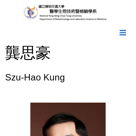
Skip
to
content
龔思豪
Szu-Hao Kung