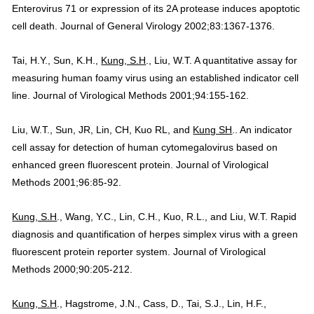
Enterovirus 71 or expression of its 2A protease induces apoptotic
cell death. Journal of General Virology 2002;83:1367-1376.
Tai, H.Y., Sun, K.H.,
Kung, S.H
., Liu, W.T. A quantitative assay for
measuring human foamy virus using an established indicator cell
line. Journal of Virological Methods 2001;94:155-162.
Liu, W.T., Sun, JR, Lin, CH, Kuo RL, and
Kung SH
.. An indicator
cell assay for detection of human cytomegalovirus based on
enhanced green fluorescent protein. Journal of Virological
Methods 2001;96:85-92.
Kung, S.H
., Wang, Y.C., Lin, C.H., Kuo, R.L., and Liu, W.T. Rapid
diagnosis and quantification of herpes simplex virus with a green
fluorescent protein reporter system. Journal of Virological
Methods 2000;90:205-212.
Kung, S.H
., Hagstrome, J.N., Cass, D., Tai, S.J., Lin, H.F.,