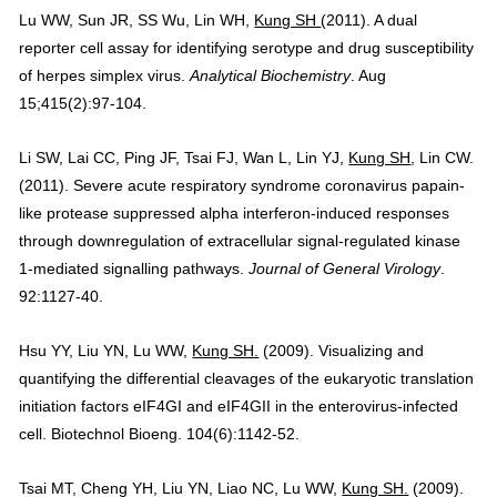
Lu WW, Sun JR, SS Wu, Lin WH,
Kung SH
(2011). A dual
reporter cell assay for identifying serotype and drug susceptibility
of herpes simplex virus.
Analytical Biochemistry
. Aug
15;415(2):97-104.
Li SW, Lai CC, Ping JF, Tsai FJ, Wan L, Lin YJ,
Kung SH
, Lin CW.
(2011).
Severe acute respiratory syndrome coronavirus papain-
like protease suppressed alpha interferon-induced responses
through downregulation of extracellular signal-regulated kinase
1-mediated signalling pathways.
Journal of General Virology
.
92:1127-40.
Hsu YY, Liu YN, Lu WW,
Kung SH.
(2009). Visualizing and
quantifying the differential cleavages of the eukaryotic translation
initiation factors eIF4GI and eIF4GII in the enterovirus-infected
cell. Biotechnol Bioeng. 104(6):1142-52.
Tsai MT, Cheng YH, Liu YN, Liao NC, Lu WW,
Kung SH.
(2009).