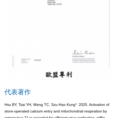
代表著作
Hsu BY, Tsai YH, Weng TC, Szu-Hao Kung*. 2025. Activation of
store-operated calcium entry and mitochondrial respiration by
enterovirus 71 is essential for efficient virus replication. mBio